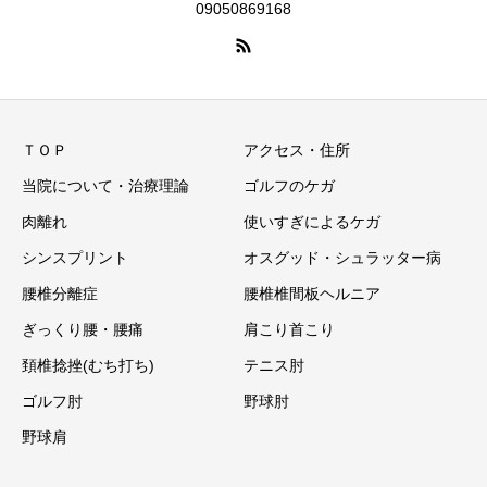
09050869168
ＴＯＰ
アクセス・住所
当院について・治療理論
ゴルフのケガ
肉離れ
使いすぎによるケガ
シンスプリント
オスグッド・シュラッター病
腰椎分離症
腰椎椎間板ヘルニア
ぎっくり腰・腰痛
肩こり首こり
頚椎捻挫(むち打ち)
テニス肘
ゴルフ肘
野球肘
野球肩