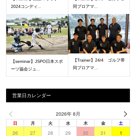
2024コンディ...
同プロアマ...
【Trainer】24/4 ゴルフ帯
【seminar】JSPO日本スポ
同プロアマ...
ーツ協会ジュ...
営業日カレンダー
2026年 8月
日
月
火
水
木
金
土
26
27
28
29
30
31
1