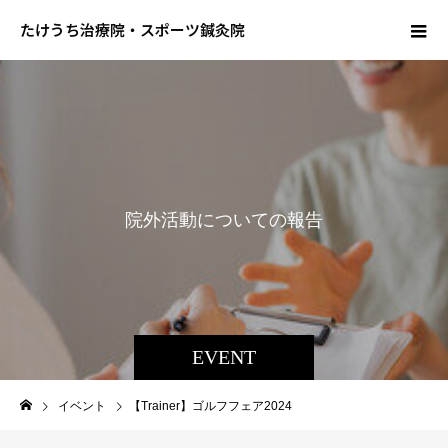
たけうち治療院・スポーツ鍼灸院
院
外
活
動
に
つ
い
て
の
報
告
EVENT
イベント
【Trainer】ゴルフフェア2024